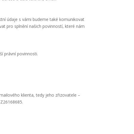
aktní údaje s vámi budeme také komunikovat
at pro splnění našich povinností, které nám
ší právní povinnosti.
ilového klienta, tedy jeho zřizovatele –
 CZ26168685.