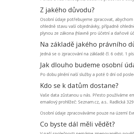
Z jakého důvodu?
Osobní údaje potřebujeme zpracovat, abychom s
ohledně stavu vaší objednávky, případně ohledn
plynou ze zákona (hlavně pro účetní a daňové úče
Na základě jakého právního 
Jedná se o zpracování na základě čl. 6 odst. 1 pí
Jak dlouho budeme osobní úda
Po dobu plnění naší služby a poté 0 dní od posl
Kdo se k datům dostane?
Vaše data zůstanou u nás. Přesto používáme ema
emailový prohlížeč: Seznam.cz, a.s.. Radlická 3
Osobní údaje zpracováváme pouze na území Evr
Co byste dál měli vědět?
V naší společnosti nemáme jmenovaného pověř