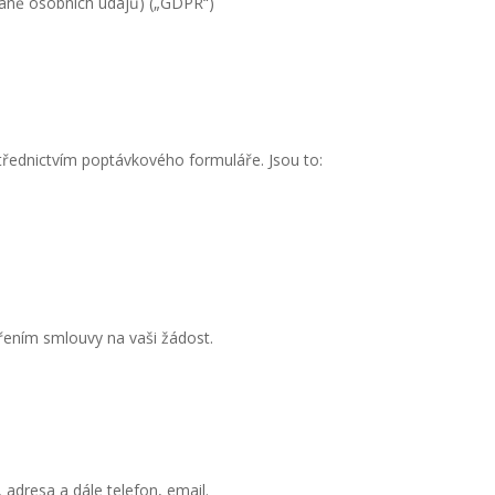
raně osobních údajů) („GDPR“)
třednictvím poptávkového formuláře. Jsou to:
vřením smlouvy na vaši žádost.
 adresa a dále telefon, email.