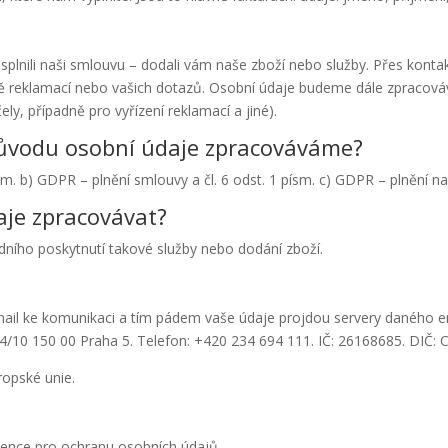
plnili naši smlouvu – dodali vám naše zboží nebo služby. Přes kont
ě reklamací nebo vašich dotazů. Osobní údaje budeme dále zpracováv
ly, případně pro vyřízení reklamací a jiné).
důvodu osobní údaje zpracováváme?
sm. b) GDPR – plnění smlouvy a čl. 6 odst. 1 písm. c) GDPR – plnění na
je zpracovávat?
edního poskytnutí takové služby nebo dodání zboží.
il ke komunikaci a tím pádem vaše údaje projdou servery daného ema
294/10 150 00 Praha 5. Telefon: +420 234 694 111. IČ: 26168685. DIČ:
opské unie.
ence pro ochranu osobních údajů.