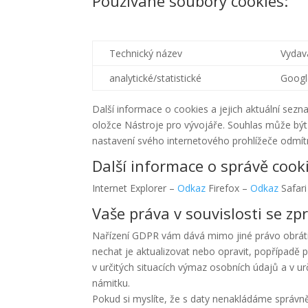
Používané soubory cookies:
Technický název
Vydav
analytické/statistické
Googl
Další informace o cookies a jejich aktuální sezn
oložce Nástroje pro vývojáře. Souhlas může být 
nastavení svého internetového prohlížeče odmítno
Další informace o správě cooki
Internet Explorer –
Odkaz
Firefox –
Odkaz
Safar
Vaše práva v souvislosti se z
Nařízení GDPR vám dává mimo jiné právo obrátit
nechat je aktualizovat nebo opravit, popřípad
v určitých situacích výmaz osobních údajů a v u
námitku.
Pokud si myslíte, že s daty nenakládáme správn