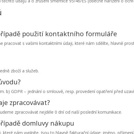
těchto údajů a o zrušení směrnice 95/46/ES (obecné nařízení o och
ů
případě použití kontaktního formuláře
pracovat s vašimi kontaktními údaji, které nám sdělíte, hlavně pros
edně zboží a služeb.
důvodu?
písm. b) GDPR – jednání o smlouvě, resp. provedení opatření před uza
je zpracovávat?
udeme zpracovávat nejdéle 0 dní od naší poslední komunikace.
 případě domluvy nákupu
které nám vyplníte. Jsou to hlavně fakturační údaje: jméno, příjmení,