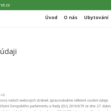
st.cz
Úvod
O nás
Ubytování
údaji
.cz.
provoz našich webových stránek zpracováváme některé osobní údaje.
ízení Evropského parlamentu a Rady (EU) 2016/679 ze dne 27. dubna 