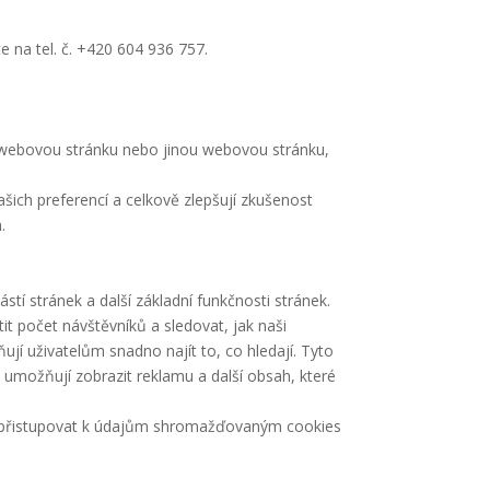
 na tel. č. +420 604 936 757.
na webovou stránku nebo jinou webovou stránku,
šich preferencí a celkově zlepšují zkušenost
.
tí stránek a další základní funkčnosti stránek.
it počet návštěvníků a sledovat, jak naši
jí uživatelům snadno najít to, co hledají. Tyto
a umožňují zobrazit reklamu a další obsah, které
bo přistupovat k údajům shromažďovaným cookies