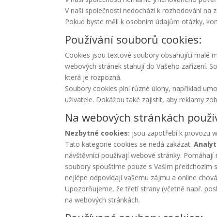
V naší společnosti nedochází k rozhodování na z
Pokud byste měli k osobním údajům otázky, kont
Používání souborů cookies:
Cookies jsou textové soubory obsahující malé mn
webových stránek stahují do Vašeho zařízení. S
která je rozpozná.
Soubory cookies plní různé úlohy, například umo
uživatele. Dokážou také zajistit, aby reklamy z
Na webových stránkách použív
Nezbytné cookies:
jsou zapotřebí k provozu we
Tato kategorie cookies se nedá zakázat.
Analyt
návštěvníci používají webové stránky. Pomáhají 
soubory spouštíme pouze s Vaším předchozím 
nejlépe odpovídají vašemu zájmu a online chov
Upozorňujeme, že třetí strany (včetně např. p
na webových stránkách.