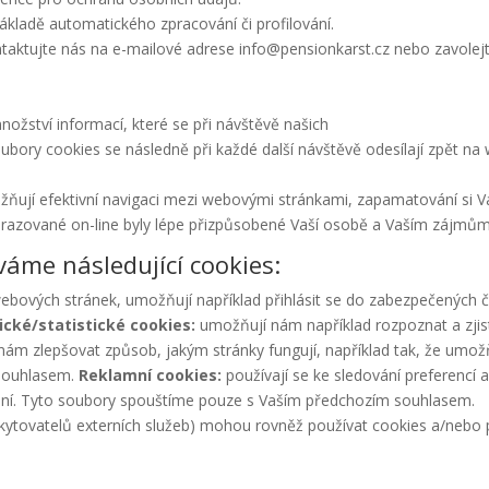
ákladě automatického zpracování či profilování.
aktujte nás na e-mailové adrese info@pensionkarst.cz nebo zavolejte
ožství informací, které se při návštěvě našich
oubory cookies se následně při každé další návštěvě odesílají zpět 
žňují efektivní navigaci mezi webovými stránkami, zapamatování si Va
obrazované on-line byly lépe přizpůsobené Vaší osobě a Vaším zájmům
áme následující cookies:
bových stránek, umožňují například přihlásit se do zabezpečených čás
ické/statistické cookies:
umožňují nám například rozpoznat a zjist
nám zlepšovat způsob, jakým stránky fungují, například tak, že umožňu
souhlasem.
Reklamní cookies:
používají se ke sledování preferencí 
ání. Tyto soubory spouštíme pouze s Vaším předchozím souhlasem.
oskytovatelů externích služeb) mohou rovněž používat cookies a/ne