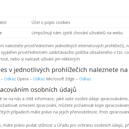
atel
Účel o popis cookies
e
Umpožnují nám zjistit chování uživatelů na webu.
am naleznete prostřednictvím jednotlivých internetových prohlížečů, ne
vyjádřen prostřednictvím zaškrtávacího políčka obsaženého v tzv. co
ut, nebo si nastavit užívání jen některých.
es v jednotlivých prohlížečích naleznete na
i –
Odkaz
Opera –
Odkaz
Microsoft Edge –
Odkaz
pracováním osobních údajů
 se na nás a chtít informace, jaké vaše osobní údaje zpracováváme,
ě požadovat omezení zpracování, můžete požadovat kopii zpracováva
rčitých případech máte právo na jejich přenositelnost. Proti zpracov
ě, máte právo podat stížnost u Úřadu pro ochranu osobních údajů, př