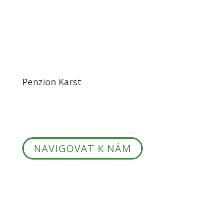
Penzion Karst
Chelčického 1
678 01
Blansko CZ
NAVIGOVAT K NÁM
Spolupracujeme s →
Zásady o zpracování osobních údajů →